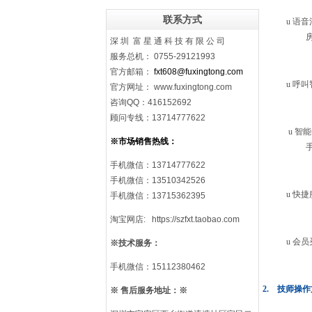
联系方式
u
语音
深 圳 富 星 通 科 技 有 限 公 司
服务总机： 0755-29121993
官方邮箱：
fxt608@fuxingtong.com
u
呼叫
官方网址： www.fuxingtong.com
咨询QQ：416152692
顾问专线：13714777622
u
智能
※市场销售热线：
手机微信
：
13714777622
手机微信：13510342526
u
快捷
手机微信：13715362395
淘宝网店: https://szfxt.taobao.com
u
会员
※技术服务：
手机微信：15112380462
2.
技师操作
※
售后服务地址：
※