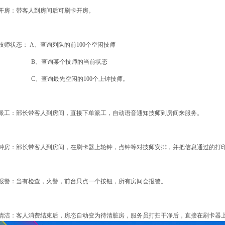
开房：带客人到房间后可刷卡开房
。
技师状态：
A、
查询列队的前
100
个空闲技师
B
、查询某个技师的当前状态
C
、查询最先空闲的
100
个上钟技师
。
派工：部长带客人到房间，直接下单派工，自动语音通知技师到房间来服务
。
钟房：部长带客人到房间，在刷卡器上轮钟，点钟等对技师安排，并把信息通过的打
报警：当有检查，火警，前台只点一个按钮，所有房间会报警
。
清洁：客人消费结束后，房态自动变为待清脏房，服务员打扫干净后，直接在刷卡器