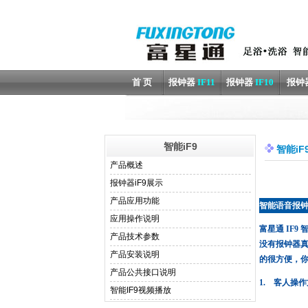
首 页
报钟器
IF11
报钟器
IF10
报钟
智能iF9
智能iF
产品概述
报钟器iF9展示
产品应用功能
智能语音报
应用操作说明
富星通 IF
产品技术参数
没有报钟器
产品安装说明
的很方便，
产品公共接口说明
1.
客人操作
智能IF9视频播放