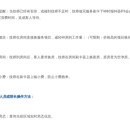
提醒：当技师已经有安排，或碰到技师不足时，技师做完服务刷卡下钟时报钟器
IF
8
会
室浪费时间，造成客人等待。
项目：技师在房间直接换服务项目，减轻钟房的工作量；（可限制：价格高的项目换
房间：技师到房间后，客人要求换房，技师在房间刷卡器上换新房，原房变为空净房
小费：技师在刷卡器上输小费，防止小费跑单
。
人员或部长操作方法：
房态：查询当前区域实时房态信息
。