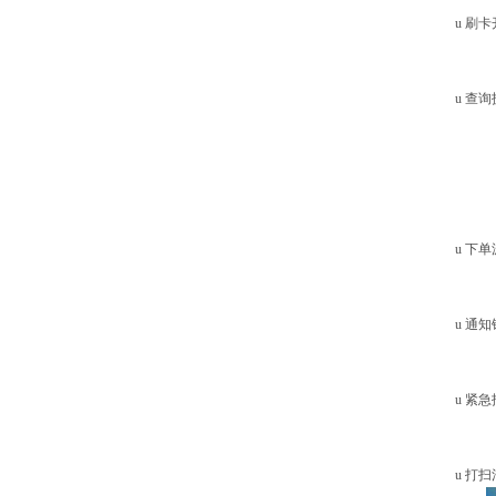
u
刷卡
u
查询
u
下单
u
通知
u
紧急
u
打扫