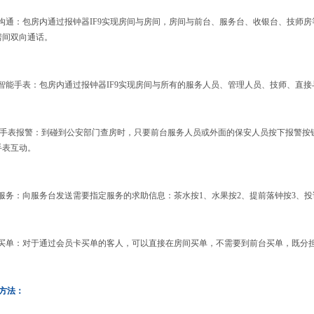
沟通：包房内通过报钟器
IF9
实现房间与房间，房间与前台、服务台、收银台、技师房
房间双向通话
。
智能手表：包房内通过报钟器
IF9
实现房间与所有的服务人员、管理人员、技师、直接
手表报警：到碰到公安部门查房时，只要前台服务人员或外面的保安人员按下报警按
手表互动。
服务：
向
服务台发送需要指定服务的求助信息：茶水按
1
、水果按
2
、提前落钟按
3
、投
买单：对于通过会员卡买单的客人，可以直接在房间买单，不需要到前台买单，既分
方法：