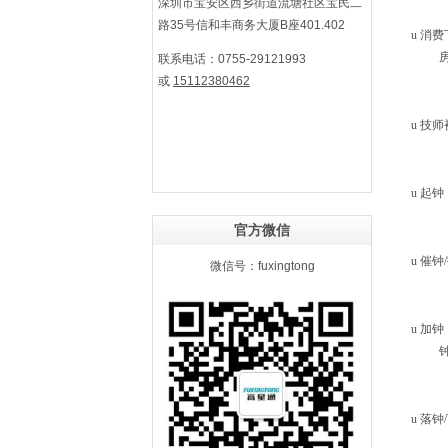
深圳市宝安区西乡街道流塘社区宝民二
路35号信和丰商务大厦B座401.402
u
消费
联系电话：0755-29121993
或
15112380462
u
技师
u
起钟
官方微信
u
催钟
/
微信号：fuxingtong
u
加钟
u
落钟
/