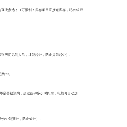
内直接点选；（可限制：库存项目直接减库存，吧台或厨
师到房间见到人后，才能起钟，防止提前起钟）
。
已到钟。
师是否被预约，超过落钟多少时间后，电脑可自动加
少分钟能落钟，防止偷钟）
。