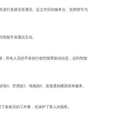
等进行直接语音通话。反之对应的服务台、技师房可与
与智能手表通信互动。
键，所有人员的手表就行收到报警振动信息，达到
智能
诉按
4
、空调按
5
、电视按
6
、直接通知楼面前来服务
。
担了收银员的工作量，也保护了客人的隐私
。