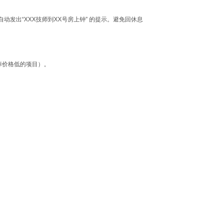
自动发出
“XXX
技师到
XX
号房上钟
”
的提示。避免回休息
掉价格低的项目）
。
。