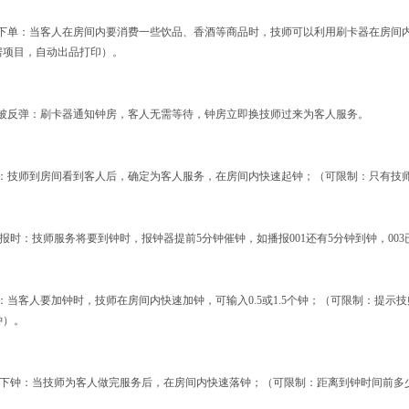
下单：当客人在房间内要消费一些饮品、香酒等商品时，技师可以利用刷卡器在房间
房项目，自动出品打印）
。
被反弹：刷卡器通知钟房，客人无需等待，钟房立即换技师过来为客人服务
。
：技师到房间看到客人后，确定为客人服务，在房间内快速起钟；（可限制：只有技
报时：技师服务将要到钟时，报钟器提前
5
分钟催钟，如播报
001
还有
5
分钟到钟，
003
：当客人要加钟时，技师在房间内快速加钟，可输入
0.5
或
1.5
个钟；（可限制：提示技
钟）
。
下钟：当技师为客人做完服务后，在房间内快速落钟；（可限制：距离到钟时间前多