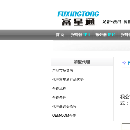
首 页
报钟器
IF11
报钟器
IF10
报钟
加盟代理
产品市场导向
代理富星通产品优势
合作流程
我公
合作条件
式：
代理商购买流程
OEM/ODM合作